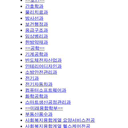
==보건==
간호학과
물리치료과
방사선과
보건행정과
응급구조과
임상병리과
한방약재과
==공학==
기계공학과
반도체전자산업과
인테리어디자인과
소방안전관리과
전기과
전기자동차과
컴퓨터소프트웨어과
화학공학과
스마트생산공정관리과
==미래융합학부==
부동산풍수과
사회복지융합계열 요양서비스전공
사회복지융합계열 헬스케어전공