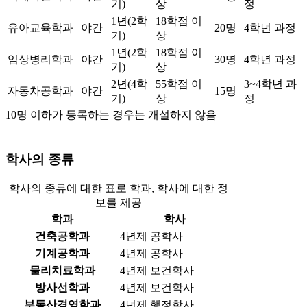
기)
상
정
1년(2학
18학점 이
유아교육학과
야간
20명
4학년 과정
기)
상
1년(2학
18학점 이
임상병리학과
야간
30명
4학년 과정
기)
상
2년(4학
55학점 이
3~4학년 과
자동차공학과
야간
15명
기)
상
정
10명 이하가 등록하는 경우는 개설하지 않음
학사의 종류
학사의 종류에 대한 표로 학과, 학사에 대한 정
보를 제공
학과
학사
건축공학과
4년제 공학사
기계공학과
4년제 공학사
물리치료학과
4년제 보건학사
방사선학과
4년제 보건학사
부동산경영학과
4년제 행정학사