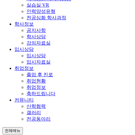
실습실 VR
인력양성유형
전공심화 학사과정
학사정보
공지사항
학사상담
강의자료실
입시상담
입시상담
입시자료실
취업정보
졸업 후 진로
취업현황
취업정보
축하드립니다
커뮤니티
산학협력
갤러리
전공동아리
전체메뉴