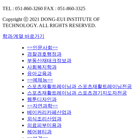
TEL : 051-860-3260
FAX : 051-860-3325
Copyright ⓒ 2021 DONG-EUI INSTITUTE OF
TECHNOLOGY. ALL RIGHTS RESERVED.
학과/계열 바로가기
==인문사회==
경찰경호행정과
부동산재태크정보과
사회복지학과
유아교육과
==예체능==
스포츠재활트레이닝과 스포츠재활트레이닝전공
스포츠재활트레이닝과 스포츠경기지도자전공
웹툰디자인과
==자연과학==
베이커리카페산업과
외식조리산업과
의료피부미용과
헤어뷰티과