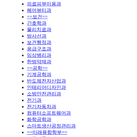
의료피부미용과
헤어뷰티과
==보건==
간호학과
물리치료과
방사선과
보건행정과
응급구조과
임상병리과
한방약재과
==공학==
기계공학과
반도체전자산업과
인테리어디자인과
소방안전관리과
전기과
전기자동차과
컴퓨터소프트웨어과
화학공학과
스마트생산공정관리과
==미래융합학부==