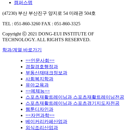
캠퍼스맵
(47230) 부산 부산진구 양지로 54 미래관 504호
TEL : 051-860-3260
FAX : 051-860-3325
Copyright ⓒ 2021 DONG-EUI INSTITUTE OF
TECHNOLOGY. ALL RIGHTS RESERVED.
학과/계열 바로가기
==인문사회==
경찰경호행정과
부동산재태크정보과
사회복지학과
유아교육과
==예체능==
스포츠재활트레이닝과 스포츠재활트레이닝전공
스포츠재활트레이닝과 스포츠경기지도자전공
웹툰디자인과
==자연과학==
베이커리카페산업과
외식조리산업과