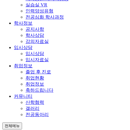
실습실 VR
인력양성유형
전공심화 학사과정
학사정보
공지사항
학사상담
강의자료실
입시상담
입시상담
입시자료실
취업정보
졸업 후 진로
취업현황
취업정보
축하드립니다
커뮤니티
산학협력
갤러리
전공동아리
전체메뉴