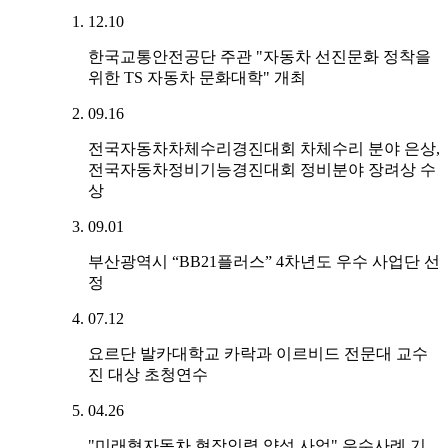
12.10
한국교통안전공단 주관 "자동차 선진문화 정착을
위한 TS 자동차 문화대학" 개최
09.16
전국자동차차체수리경진대회 차체수리 분야 은상,
전국자동차정비기능경진대회 정비분야 장려상 수
상
09.01
부산광역시 “BB21플러스” 4차년도 우수 사업단 선
정
07.12
요르단 발카대학교 카락과 이르비드 전문대 교수
진 대상 초청연수
04.26
"미래형자동차 현장인력 양성 사업" 우수사례 기