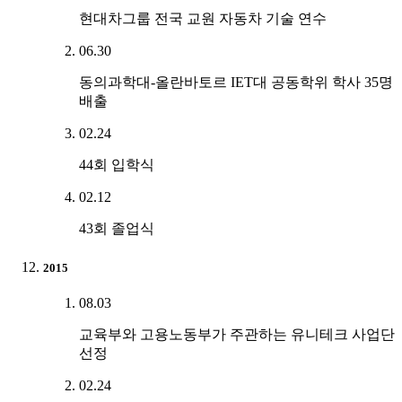
현대차그룹 전국 교원 자동차 기술 연수
06.30
동의과학대-올란바토르 IET대 공동학위 학사 35명
배출
02.24
44회 입학식
02.12
43회 졸업식
2015
08.03
교육부와 고용노동부가 주관하는 유니테크 사업단
선정
02.24