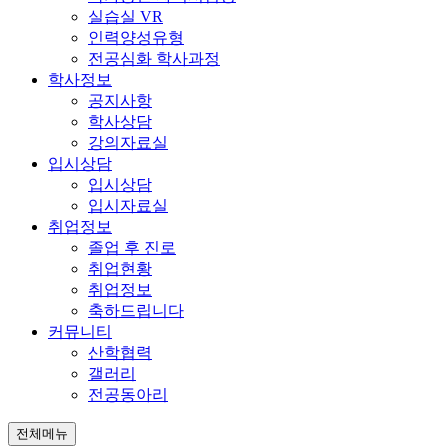
실습실 VR
인력양성유형
전공심화 학사과정
학사정보
공지사항
학사상담
강의자료실
입시상담
입시상담
입시자료실
취업정보
졸업 후 진로
취업현황
취업정보
축하드립니다
커뮤니티
산학협력
갤러리
전공동아리
전체메뉴