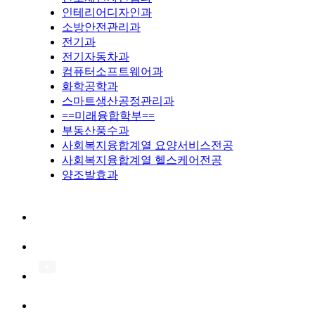
인테리어디자인과
소방안전관리과
전기과
전기자동차과
컴퓨터소프트웨어과
화학공학과
스마트생산공정관리과
==미래융합학부==
부동산풍수과
사회복지융합계열 요양서비스전공
사회복지융합계열 헬스케어전공
양조발효과