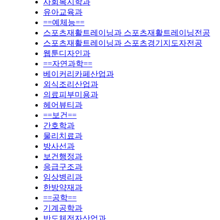
사회복지학과
유아교육과
==예체능==
스포츠재활트레이닝과 스포츠재활트레이닝전공
스포츠재활트레이닝과 스포츠경기지도자전공
웹툰디자인과
==자연과학==
베이커리카페산업과
외식조리산업과
의료피부미용과
헤어뷰티과
==보건==
간호학과
물리치료과
방사선과
보건행정과
응급구조과
임상병리과
한방약재과
==공학==
기계공학과
반도체전자산업과