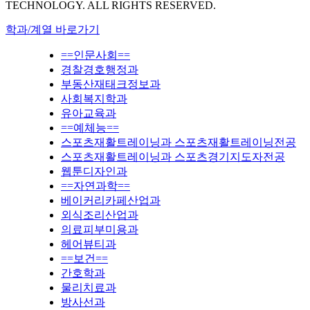
TECHNOLOGY. ALL RIGHTS RESERVED.
학과/계열 바로가기
==인문사회==
경찰경호행정과
부동산재태크정보과
사회복지학과
유아교육과
==예체능==
스포츠재활트레이닝과 스포츠재활트레이닝전공
스포츠재활트레이닝과 스포츠경기지도자전공
웹툰디자인과
==자연과학==
베이커리카페산업과
외식조리산업과
의료피부미용과
헤어뷰티과
==보건==
간호학과
물리치료과
방사선과