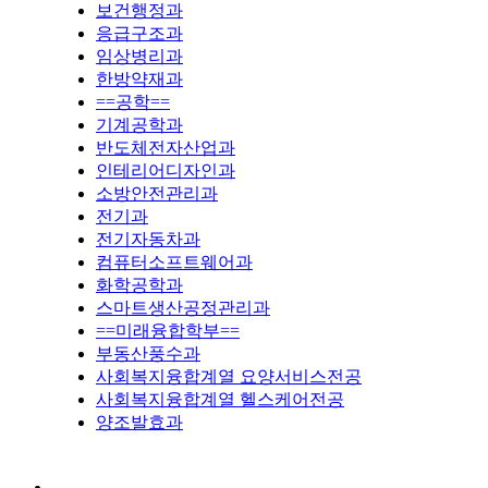
보건행정과
응급구조과
임상병리과
한방약재과
==공학==
기계공학과
반도체전자산업과
인테리어디자인과
소방안전관리과
전기과
전기자동차과
컴퓨터소프트웨어과
화학공학과
스마트생산공정관리과
==미래융합학부==
부동산풍수과
사회복지융합계열 요양서비스전공
사회복지융합계열 헬스케어전공
양조발효과