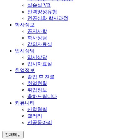
실습실 VR
인력양성유형
전공심화 학사과정
학사정보
공지사항
학사상담
강의자료실
입시상담
입시상담
입시자료실
취업정보
졸업 후 진로
취업현황
취업정보
축하드립니다
커뮤니티
산학협력
갤러리
전공동아리
전체메뉴