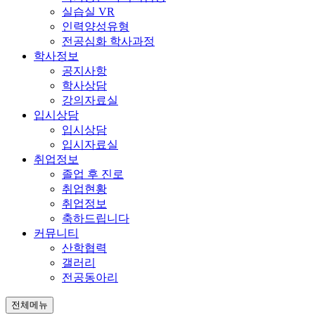
실습실 VR
인력양성유형
전공심화 학사과정
학사정보
공지사항
학사상담
강의자료실
입시상담
입시상담
입시자료실
취업정보
졸업 후 진로
취업현황
취업정보
축하드립니다
커뮤니티
산학협력
갤러리
전공동아리
전체메뉴