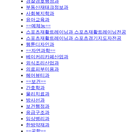
경찰경호행정과
부동산재태크정보과
사회복지학과
유아교육과
==예체능==
스포츠재활트레이닝과 스포츠재활트레이닝전공
스포츠재활트레이닝과 스포츠경기지도자전공
웹툰디자인과
==자연과학==
베이커리카페산업과
외식조리산업과
의료피부미용과
헤어뷰티과
==보건==
간호학과
물리치료과
방사선과
보건행정과
응급구조과
임상병리과
한방약재과
==공학==