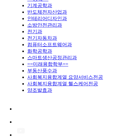
기계공학과
반도체전자산업과
인테리어디자인과
소방안전관리과
전기과
전기자동차과
컴퓨터소프트웨어과
화학공학과
스마트생산공정관리과
==미래융합학부==
부동산풍수과
사회복지융합계열 요양서비스전공
사회복지융합계열 헬스케어전공
양조발효과