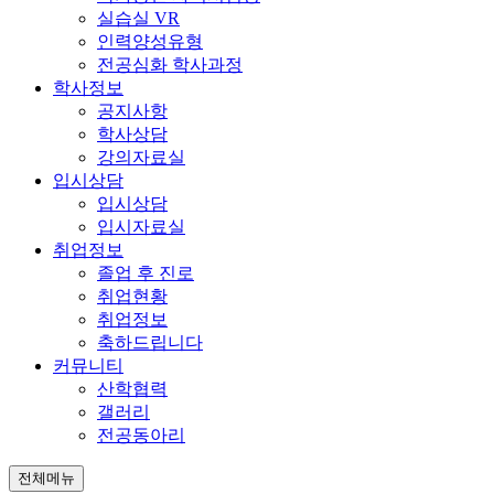
실습실 VR
인력양성유형
전공심화 학사과정
학사정보
공지사항
학사상담
강의자료실
입시상담
입시상담
입시자료실
취업정보
졸업 후 진로
취업현황
취업정보
축하드립니다
커뮤니티
산학협력
갤러리
전공동아리
전체메뉴