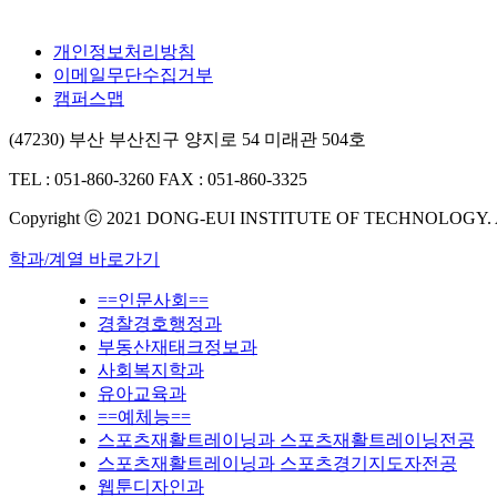
개인정보처리방침
이메일무단수집거부
캠퍼스맵
(47230) 부산 부산진구 양지로 54 미래관 504호
TEL : 051-860-3260
FAX : 051-860-3325
Copyright ⓒ 2021 DONG-EUI INSTITUTE OF TECHNOLOGY.
학과/계열 바로가기
==인문사회==
경찰경호행정과
부동산재태크정보과
사회복지학과
유아교육과
==예체능==
스포츠재활트레이닝과 스포츠재활트레이닝전공
스포츠재활트레이닝과 스포츠경기지도자전공
웹툰디자인과