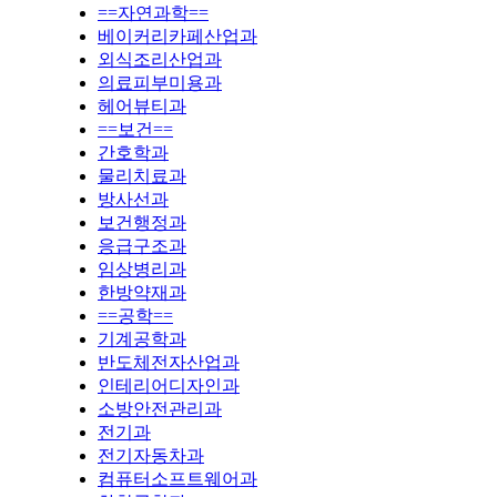
==자연과학==
베이커리카페산업과
외식조리산업과
의료피부미용과
헤어뷰티과
==보건==
간호학과
물리치료과
방사선과
보건행정과
응급구조과
임상병리과
한방약재과
==공학==
기계공학과
반도체전자산업과
인테리어디자인과
소방안전관리과
전기과
전기자동차과
컴퓨터소프트웨어과